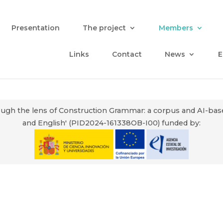
Presentation
The project
Members
Links
Contact
News
E
through the lens of Construction Grammar: a corpus and AI-ba
and English' (PID2024-161338OB-I00) funded by: