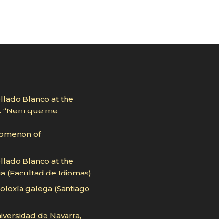
llado Blanco at the
ro: “Nem que me
nomenon of
llado Blanco at the
a (Facultad de Idiomas).
eoloxía galega (Santiago
niversidad de Navarra,