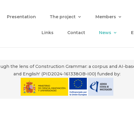
Presentation
The project
Members
Links
Contact
News
E
through the lens of Construction Grammar: a corpus and AI-ba
and English' (PID2024-161338OB-I00) funded by: