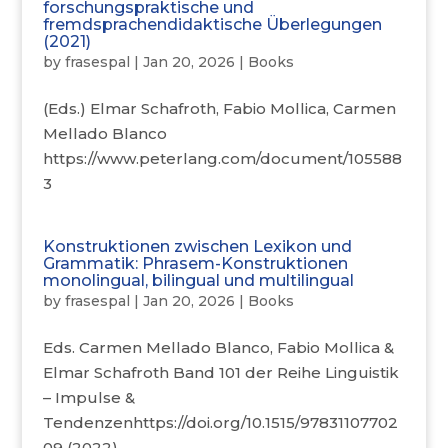
forschungspraktische und
fremdsprachendidaktische Überlegungen
(2021)
by
frasespal
|
Jan 20, 2026
|
Books
(Eds.) Elmar Schafroth, Fabio Mollica, Carmen
Mellado Blanco
https://www.peterlang.com/document/105588
3
Konstruktionen zwischen Lexikon und
Grammatik: Phrasem-Konstruktionen
monolingual, bilingual und multilingual
by
frasespal
|
Jan 20, 2026
|
Books
Eds. Carmen Mellado Blanco, Fabio Mollica &
Elmar Schafroth Band 101 der Reihe Linguistik
– Impulse &
Tendenzenhttps://doi.org/10.1515/97831107702
09 (2022)