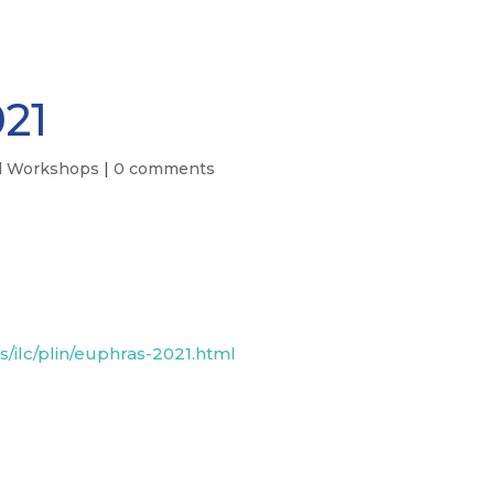
21
d Workshops
|
0 comments
es/ilc/plin/euphras-2021.html