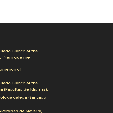
llado Blanco at the
ro: “Nem que me
nomenon of
llado Blanco at the
a (Facultad de Idiomas).
eoloxía galega (Santiago
niversidad de Navarra,