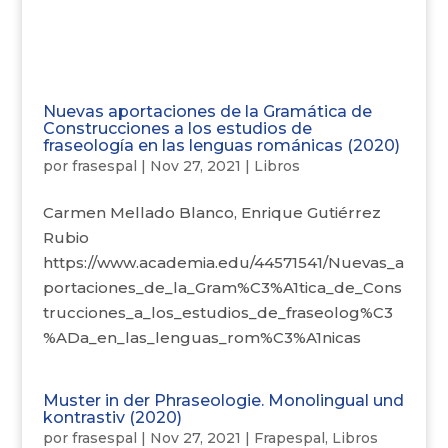
Nuevas aportaciones de la Gramática de
Construcciones a los estudios de
fraseología en las lenguas románicas (2020)
por
frasespal
|
Nov 27, 2021
|
Libros
Carmen Mellado Blanco, Enrique Gutiérrez
Rubio
https://www.academia.edu/44571541/Nuevas_a
portaciones_de_la_Gram%C3%A1tica_de_Cons
trucciones_a_los_estudios_de_fraseolog%C3
%ADa_en_las_lenguas_rom%C3%A1nicas
Muster in der Phraseologie. Monolingual und
kontrastiv (2020)
por
frasespal
|
Nov 27, 2021
|
Frapespal
,
Libros