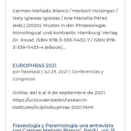
Carmen Mellado Blanco / Herbert Holzinger /
Nely Iglesias Iglesias / Ana Mansilla Pérez
(eds.) (2020): Muster in der Phraseologie.
Monolingual und kontrastiv. Hamburg: Verlag
Dr. Kovač. ISBN 978-3-339-11432-7 / ISBN 978-
3-339-11433-4 (eBook)...
EUROPHRAS 2021
por
frasespal
|
Jul 29, 2021
|
Conferencias y
Congresos
Online, del 6 al 9 de septiembre de 2021
https://uclouvain.be/en/research-
institutes/ilc/plin/euphras-2021.html
Fraseología y Paremiología: una entrevista
con Carmen Mellado Blanco”. ReVEL, vol. 15,