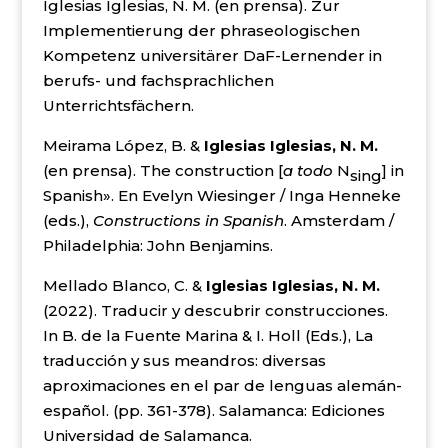
Iglesias Iglesias, N. M. (en prensa). Zur
Implementierung der phraseologischen
Kompetenz universitärer DaF-Lernender in
berufs- und fachsprachlichen
Unterrichtsfächern.
Meirama López, B. &
Iglesias Iglesias, N. M.
(en prensa). The construction [
a todo
N
] in
sing
Spanish». En Evelyn Wiesinger / Inga Henneke
(eds.),
Constructions in Spanish
. Amsterdam /
Philadelphia: John Benjamins.
Mellado Blanco, C. &
Iglesias Iglesias, N. M.
(2022). Traducir y descubrir construcciones.
In B. de la Fuente Marina & I. Holl
(Eds.), La
traducción y sus meandros: diversas
aproximaciones en el par de lenguas alemán-
español. (pp. 361-378). Salamanca: Ediciones
Universidad de Salamanca.