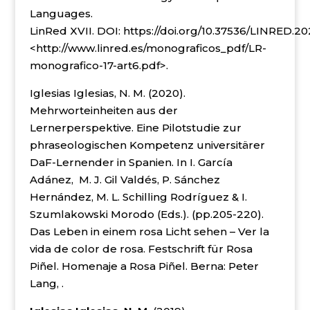
Languages.
LinRed XVII. DOI:
https://doi.org/10.37536/LINRED.20
<http://www.linred.es/monograficos_pdf/LR-
monografico-17-art6.pdf>.
Iglesias Iglesias, N. M. (2020).
Mehrworteinheiten aus der
Lernerperspektive. Eine Pilotstudie zur
phraseologischen Kompetenz universitärer
DaF-Lernender in Spanien. In I. García
Adánez, M. J. Gil Valdés, P. Sánchez
Hernández, M. L. Schilling Rodríguez & I.
Szumlakowski Morodo (Eds.). (pp.205-220).
Das Leben in einem rosa Licht sehen – Ver la
vida de color de rosa. Festschrift für Rosa
Piñel. Homenaje a Rosa Piñel. Berna: Peter
Lang, .