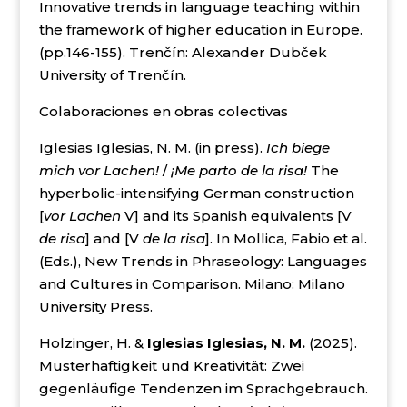
Innovative trends in language teaching within
the framework of higher education in Europe.
(pp.146-155). Trenčín: Alexander Dubček
University of Trenčín.
Colaboraciones en obras colectivas
Iglesias Iglesias, N. M. (in press).
Ich biege
mich vor Lachen!
/
¡Me parto de la risa!
The
hyperbolic-intensifying German construction
[
vor Lachen
V] and its Spanish equivalents [V
de risa
] and [V
de la risa
]. In Mollica, Fabio et al.
(Eds.), New Trends in Phraseology: Languages
and Cultures in Comparison. Milano: Milano
University Press.
Holzinger, H. &
Iglesias Iglesias, N. M.
(2025).
Musterhaftigkeit und Kreativität: Zwei
gegenläufige Tendenzen im Sprachgebrauch.