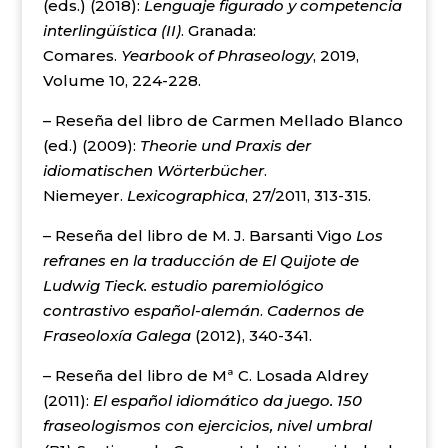
(eds.) (2018):
Lenguaje figurado y competencia
interlingüística (II)
. Granada:
Comares.
Yearbook of Phraseology
, 2019,
Volume 10, 224-228.
– Reseña del libro de Carmen Mellado Blanco
(ed.) (2009):
Theorie und Praxis der
idiomatischen Wörterbücher
.
Niemeyer.
Lexicographica
, 27/2011, 313-315.
– Reseña del libro de M. J. Barsanti Vigo
Los
refranes en la traducción de El Quijote de
Ludwig Tieck. estudio paremiológico
contrastivo español-alemán
.
Cadernos de
Fraseoloxía Galega
(2012), 340-341.
– Reseña del libro de Mª C. Losada Aldrey
(2011):
El español idiomático da juego. 150
fraseologismos con ejercicios, nivel umbral