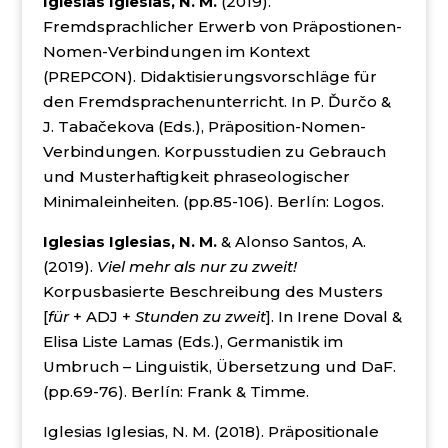
Iglesias Iglesias, N. M.
(2019).
Fremdsprachlicher Erwerb von Präpostionen-
Nomen-Verbindungen im Kontext
(PREPCON). Didaktisierungsvorschläge für
den Fremdsprachenunterricht. In P. Ďurčo &
J. Tabačekova (Eds.), Präposition-Nomen-
Verbindungen. Korpusstudien zu Gebrauch
und Musterhaftigkeit phraseologischer
Minimaleinheiten. (pp.85-106). Berlín: Logos.
Iglesias Iglesias, N. M.
& Alonso Santos, A.
(2019).
Viel mehr als nur zu zweit!
Korpusbasierte Beschreibung des Musters
[
für
+ ADJ +
Stunden zu zweit
]. In Irene Doval &
Elisa Liste Lamas (Eds.), Germanistik im
Umbruch – Linguistik, Übersetzung und DaF.
(pp.69-76). Berlín: Frank & Timme.
Iglesias Iglesias, N. M. (2018). Präpositionale