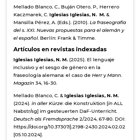
Mellado Blanco, C., Buján Otero, P., Herrero
Kaczmarek, C.
Iglesias Iglesias, N. M.
&
Mansilla Pérez, A. (Eds.). (2010).
La fraseografía
del s. XXI. Nuevas propuestas para el alemán y
el español
. Berlín: Frank & Timme.
Artículos en revistas indexadas
Iglesias Iglesias, N. M.
(2025). El lenguaje
inclusivo y el sesgo de género en la
fraseología alemana: el caso de
Herr
y
Mann
.
Magazin
34, 16-30.
Mellado Blanco, C. &
Iglesias Iglesias, N. M.
(2024).
in aller Kürze
: die Konstruktion [
in
ALL
Nabstr/sg] im gesteuerten DaF-Unterricht.
Deutsch als Fremdsprache
2/2024, 67-80. DOI:
https://doi.org/10.37307/j.2198-2430.2024.02.02
[05.10.2024].