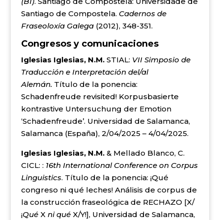
(B1)
. Santiago de Compostela: Universidade de
Santiago de Compostela.
Cadernos de
Fraseoloxía Galega
(2012), 348-351.
Congresos y comunicaciones
Iglesias Iglesias, N.M.
STIAL:
VII Simposio de
Traducción e Interpretación del/al
Alemán.
Título de la ponencia:
Schadenfreude revisited! Korpusbasierte
kontrastive Untersuchung der Emotion
‘Schadenfreude’. Universidad de Salamanca,
Salamanca (España), 2/04/2025 – 4/04/2025.
Iglesias Iglesias, N.M.
& Mellado Blanco, C.
CICL: :
16th International Conference on Corpus
Linguistics
. Título de la ponencia: ¡Qué
congreso ni qué leches! Análisis de corpus de
la construcción fraseológica de RECHAZO [X/
¡
Qué
X
ni qué
X/Y!], Universidad de Salamanca,