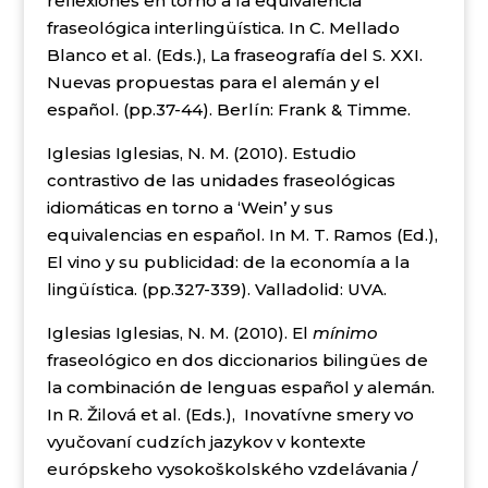
reflexiones en torno a la equivalencia
fraseológica interlingüística. In C. Mellado
Blanco et al. (Eds.), La fraseografía del S. XXI.
Nuevas propuestas para el alemán y el
español. (pp.37-44). Berlín: Frank & Timme.
Iglesias Iglesias, N. M. (2010). Estudio
contrastivo de las unidades fraseológicas
idiomáticas en torno a ‘Wein’ y sus
equivalencias en español. In M. T. Ramos (Ed.),
El vino y su publicidad: de la economía a la
lingüística. (pp.327-339). Valladolid: UVA.
Iglesias Iglesias, N. M. (2010). El
mínimo
fraseológico en dos diccionarios bilingües de
la combinación de lenguas español y alemán.
In R. Žilová et al. (Eds.), Inovatívne smery vo
vyučovaní cudzích jazykov v kontexte
európskeho vysokoškolského vzdelávania /