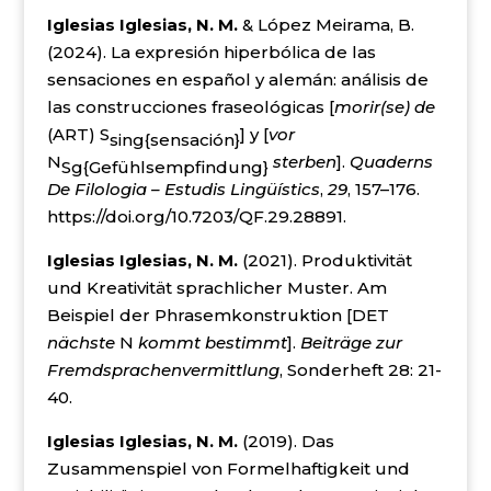
Iglesias Iglesias, N. M.
& López Meirama, B.
(2024). La expresión hiperbólica de las
sensaciones en español y alemán: análisis de
las construcciones fraseológicas [
morir(se) de
(ART) S
] y [
vor
sing{sensación}
N
sterben
].
Quaderns
Sg{Gefühlsempfindung}
De Filologia – Estudis Lingüístics
,
29
, 157–176.
https://doi.org/10.7203/QF.29.28891.
Iglesias Iglesias, N. M.
(2021). Produktivität
und Kreativität sprachlicher Muster. Am
Beispiel der Phrasemkonstruktion [DET
nächste
N
kommt bestimmt
].
Beiträge zur
Fremdsprachenvermittlung
, Sonderheft 28: 21-
40.
Iglesias Iglesias, N. M.
(2019). Das
Zusammenspiel von Formelhaftigkeit und