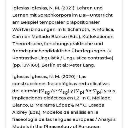
Iglesias Iglesias, N. M. (2021). Lehren und
Lernen mit Sprachkorpora im DaF-Unterricht
am Beispiel temporaler präpositionaler
Wortverbindungen. In E. Schafroth, F. Mollica,
Carmen Mellado Blanco (Eds.), Kollokationen.
Theoretische, forschungspraktische und
fremdsprachendidaktishe Überlegungen. (=
Kontrastive Linguistik / Linguistica contrastiva).
(pp. 137-160). Berlín et al.: Peter Lang.
Iglesias Iglesias, N. M. (2020). Las
construcciones fraseológicas reduplicativas
del alemán [S1
für
S1
] y [S1
für
S1
] y sus
sg
sg
pl
pl
implicaciones didácticas en L2. In C. Mellado
Blanco, B. Meirama López & M.ª C. Losada
Aldrey (Eds.), Modelos de análisis en la
fraseología de las lenguas europeas / Analysis
Models in the Phraseology of European