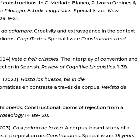
 constructions. In C. Mellado Blanco, P. Ivorra Ordines &
 Filologia. Estudis Lingüístics
. Special Issue:
New
29. 9-21.
 da calambre
. Creativity and extravagance in the context
 idioms.
CogniTextes.
Special Issue
Constructions and
024).
Vete a freír cristales
. The interplay of convention and
ection in Spanish.
Review of Cognitive Linguistics
. 1-38.
P. (2023).
Hasta los huesos, bis in die
omáticas en contraste a través de corpus.
Revista de
te operas
. Constructional idioms of rejection from a
raseology
14, 89-120.
2023).
Casi palmo de la risa
. A corpus-based study of a
usal preposition
de
.
Constructions.
Special issue
35 years