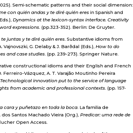
2025). Semi-schematic patterns and their social dimension:
me con quién andas y te diré quién eres
in Spanish and
Eds.),
Dynamics at the lexicon-syntax interface. Creativity
-word expressions
. (pp.323-352). Berlin: De Gruyter.
e juntas y te diré quién eres
. Substantive idioms from
 Vajnovszki, G. Delaby & J. Barðdal (Eds.),
How to do
ues and case studies
. (pp. 239-273). Springer Nature.
rative constructional idioms and their English and French
. Ferreiro-Vázquez, A. T. Varajão Moutinho Pereira
Technological innovation put to the service of language
nsights from academic and professional contexts
. (pp. 157-
a cara y puñetazo en toda la boca
. La familia de
 dos Santos Machado Vieira (Org.),
Predicar: uma rede de
 Blucher Open Access.