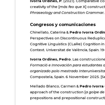
Ivorra Ordines, P
. (2021). Comparative c
creativity of the [
más feo que
X] construct
Phraseology and Construction Grammar. 
Congresos y comunicaciones
Chinellato, Caterina &
Pedro Ivorra Ordi
Perspectives on Discontinuous Reduplicat
Cognitive Linguistics (CLaRe) Cognition 
Context. Universitat de València, Spain. 
Ivorra Ordines, Pedro
. Las construccione
Formació e Innovación para estudantes de
organizado polo mestrado Interuniversitar
Compostela, Spain. 6 November 2025. [Sem
Mellado Blanco, Carmen &
Pedro Ivorra
approach of the construction [
a golpe d
prepositions and prepositional construct