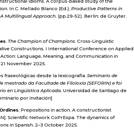
onstructional idioms. A corpus-based study of the
ion. In C. Mellado Blanco (Ed.),
Productive Patterns in
A Multilingual Approach
. (pp.29-52). Berlin: de Gruyter.
nes
.
The Champion of Champions
. Cross-Linguistic
ive Constructions. I International Conference on Applied
in Action: Language, Meaning, and Communication in
19-21 November 2025.
s fraseológicas desde la lexicografía.
Seminario de
 mestrado da Facultade de Filoloxía (SEFORIN) e foi
io en Lingüística Aplicada.
Universidad de Santiago de
inario por invitación]
 Ordines
. Prepositions in action. A constructionist
e
N]. Scientific Network CoPrEspa. The dynamics of
ions in Spanish. 2–3 October 2025.