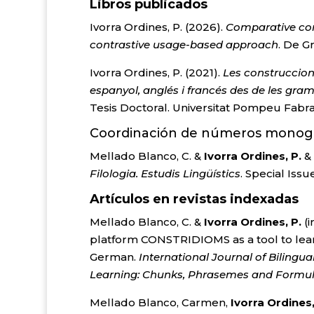
Libros publicados
Ivorra Ordines, P. (2026).
Comparative cons
contrastive usage-based approach
. De G
Ivorra Ordines, P. (2021).
Les construccions
espanyol, anglés i francés des de les gra
Tesis Doctoral. Universitat Pompeu Fabr
Coordinación de números monográ
Mellado Blanco, C. &
Ivorra Ordines, P.
&
Filologia. Estudis Lingüístics
. Special Issu
Artículos en revistas indexadas
Mellado Blanco, C. &
Ivorra Ordines, P.
(
platform CONSTRIDIOMS as a tool to lear
German.
International Journal of Bilingua
Learning: Chunks, Phrasemes and Formul
Mellado Blanco, Carmen,
Ivorra Ordines,