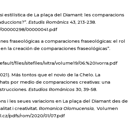
lisi estilística de La plaça del Diamant: les comparacions
raduccions?”.
Estudis Romànics
43, 213-238.
pdf/00000298/00000041.pdf
ones fraseológicas a comparaciones fraseológicas: el rol
n la creación de comparaciones fraseológicas”.
ault/files/sitefiles/ivitra/volume19/06.%20Ivorra.pdf
2021). Más tontos que el novio de la Chelo. La
 y chats por medio de comparaciones creativas: una
strucciones.
Estudios Románicos
30, 39-58.
ons i les seues variacions en La plaça del Diamant des de
tat i creativitat.
Romanica
Olomucensia
, Volumen
l.cz/pdfs/rom/2020/01/07.pdf