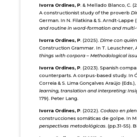
Ivorra Ordines, P
. & Mellado Blanco, C. (
A constructionist study of the proverb
Di
German. In N. Filatkina & S. Arndt-Lappe (
and routine in word-formation and multi
Ivorra Ordines, P
. (2025).
Dime con quién t
Construction Grammar. In T. Leuschner, A.
things with corpora – Methodological iss
Ivorra Ordines, P
. (2023). Spanish compa
counterparts. A corpus-based study. In Ó
Correia & S. Lima Gonçalves Araújo (Eds.),
learning, translation and interpreting: I
179). Peter Lang.
Ivorra Ordines, P
. (2022).
Codazo en plen
construcciones somáticas de golpe. In M.
perspectivas metodológicas
. (pp.31-55).