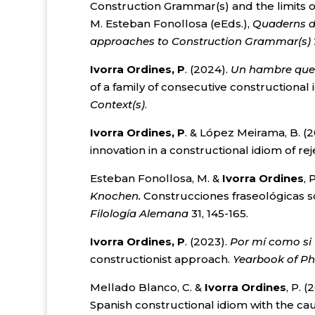
Construction Grammar(s) and the limits of
M. Esteban Fonollosa (eEds.),
Quaderns de
approaches to Construction Grammar(s)
Ivorra Ordines, P
. (2024).
Un hambre que
of a family of consecutive constructional
Context(s)
.
Ivorra Ordines, P
. & López Meirama, B. (2
innovation in a constructional idiom of rej
Esteban Fonollosa, M. &
Ivorra Ordines
, 
Knochen.
Construcciones fraseológicas s
Filología Alemana
31, 145-165.
Ivorra Ordines, P
. (2023).
Por mí como si 
constructionist approach.
Yearbook of Ph
Mellado Blanco, C. &
Ivorra Ordines
, P. (
Spanish constructional idiom with the ca