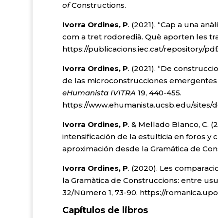
of
Constructions.
Ivorra Ordines, P
. (2021). “Cap a una anà
com a tret rodoredià. Què aporten les t
https://publicacions.iec.cat/repository/
Ivorra Ordines, P
. (2021). “De construcci
de las microconstrucciones emergentes e
eHumanista IVITRA
19, 440-455.
https://www.ehumanista.ucsb.edu/sites/def
Ivorra Ordines, P
. & Mellado Blanco, C. (
intensificación de la estulticia en foros
aproximación desde la Gramática de Con
Ivorra Ordines, P
. (2020). Les comparaci
la Gramàtica de Construccions: entre usuali
32/Número 1, 73-90. https://romanica.upo
Capítulos de libros