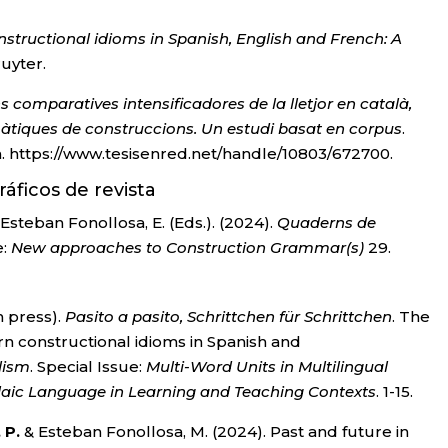
tructional idioms in Spanish, English and French: A
ruyter.
 comparatives intensificadores de la lletjor en català,
màtiques de construccions. Un estudi basat en corpus
.
a. https://www.tesisenred.net/handle/10803/672700.
ficos de revista
 Esteban Fonollosa, E. (Eds.). (2024).
Quaderns de
e:
New approaches to Construction Grammar(s)
29.
in press).
Pasito a pasito, Schrittchen für Schrittchen
. The
n constructional idioms in Spanish and
lism
. Special Issue:
Multi-Word Units in Multilingual
aic Language in Learning and Teaching Contexts
. 1-15.
 P.
& Esteban Fonollosa, M. (2024). Past and future in