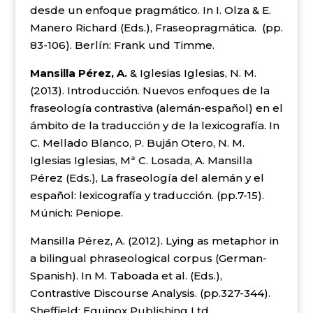
desde un enfoque pragmático. In I. Olza & E.
Manero Richard (Eds.), Fraseopragmática. (pp.
83-106). Berlín: Frank und Timme.
Mansilla Pérez, A.
& Iglesias Iglesias, N. M.
(2013). Introducción. Nuevos enfoques de la
fraseología contrastiva (alemán-español) en el
ámbito de la traducción y de la lexicografía. In
C. Mellado Blanco, P. Buján Otero, N. M.
Iglesias Iglesias, Mª C. Losada, A. Mansilla
Pérez (Eds.), La fraseología del alemán y el
español: lexicografía y traducción. (pp.7-15).
Múnich: Peniope.
Mansilla Pérez, A. (2012). Lying as metaphor in
a bilingual phraseological corpus (German-
Spanish). In M. Taboada et al. (Eds.),
Contrastive Discourse Analysis. (pp.327-344).
Sheffield: Equinox Publishing Ltd.