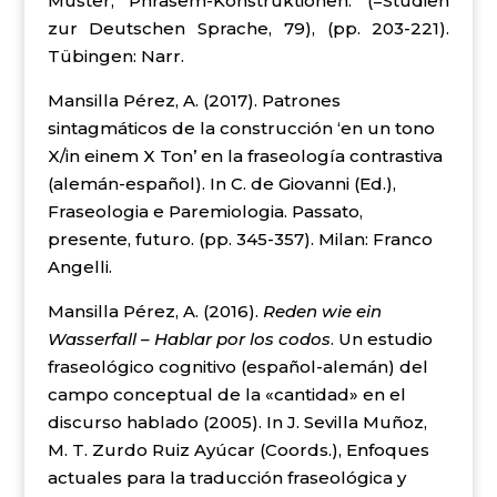
Muster, Phrasem-Konstruktionen. (=Studien
zur Deutschen Sprache, 79), (pp. 203-221).
Tübingen: Narr.
Mansilla Pérez, A. (2017). Patrones
sintagmáticos de la construcción ‘en un tono
X/in einem X Ton’ en la fraseología contrastiva
(alemán-español). In C. de Giovanni (Ed.),
Fraseologia e Paremiologia. Passato,
presente, futuro. (pp. 345-357). Milan: Franco
Angelli.
Mansilla Pérez, A. (2016).
Reden wie ein
Wasserfall – Hablar por los codos
. Un estudio
fraseológico cognitivo (español-alemán) del
campo conceptual de la «cantidad» en el
discurso hablado (2005). In J. Sevilla Muñoz,
M. T. Zurdo Ruiz Ayúcar (Coords.), Enfoques
actuales para la traducción fraseológica y