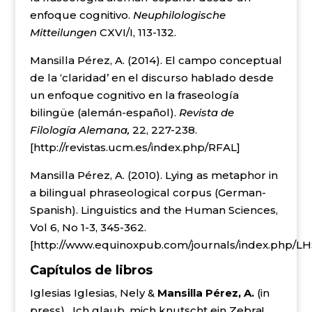
enfoque cognitivo.
Neuphilologische
Mitteilungen
CXVI/I, 113-132.
Mansilla Pérez, A. (2014). El campo conceptual
de la ‘claridad’ en el discurso hablado desde
un enfoque cognitivo en la fraseología
bilingüe (alemán-español).
Revista de
Filología Alemana,
22, 227-238.
[
http://revistas.ucm.es/index.php/RFAL
]
Mansilla Pérez, A. (2010). Lying as metaphor in
a bilingual phraseological corpus (German-
Spanish). Linguistics and the Human Sciences,
Vol 6, No 1-3, 345-362.
[
http://www.equinoxpub.com/journals/index.php/LHS/
Capítulos de libros
Iglesias Iglesias, Nely &
Mansilla Pérez, A.
(in
press). Ich glaub, mich knutscht ein Zebra!