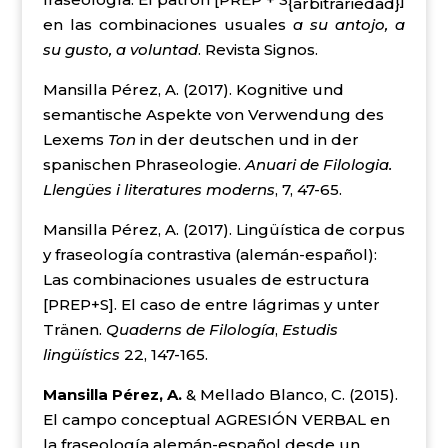
{arbitrariedad}
en las combinaciones usuales
a su antojo, a
su gusto, a voluntad
. Revista Signos.
Mansilla Pérez, A. (2017). Kognitive und
semantische Aspekte von Verwendung des
Lexems
Ton
in der deutschen und in der
spanischen Phraseologie.
Anuari de Filologia.
Llengües i literatures moderns
, 7, 47-65.
Mansilla Pérez, A. (2017). Lingüística de corpus
y fraseología contrastiva (alemán-español):
Las combinaciones usuales de estructura
[PREP+S]. El caso de entre lágrimas y unter
Tränen.
Quaderns de Filología
,
Estudis
lingüístics
22, 147-165.
Mansilla Pérez, A.
& Mellado Blanco, C. (2015).
El campo conceptual AGRESIÓN VERBAL en
la fraseología alemán-español desde un