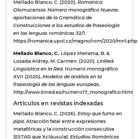
Mellado Blanco, C. (2020).
Romanica
Olomucensia
.
Número monográfico
Nuevas
aportaciones de la Gramática de
Construcciones a los estudios de fraseología
en las lenguas románicas
32/1.
https://romanica.upol.cz/magno/rom/2020/mn1.php
Mellado Blanco, C.
, López Meirama, B. &
Losada Aldrey, M. Carmen. (2020).
LinRed.
Lingüística en la Red
. Número monográfico
XVII (2020),
Modelos de análisis en la
fraseología de las lenguas europeas
.
http://www.linred.es/numero17_monografico.html
Artículos en revistas indexadas
Mellado Blanco, C. (2026).
Estoy que fumo en
pipa
. Atracción fatal entre expresiones
metafóricas y la construcción consecutiva
[ESTAR
que
Xcláusula].
Estudios Románicos