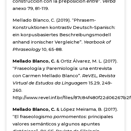
construcción con la preposición
entre
”.
Verba
anexo 79, 81-119.
Mellado Blanco, C. (2019). “Phrasem-
Konstruktionen kontrastiv Deutsch-Spanisch:
ein korpusbasiertes Beschreibungsmodell
anhand ironischer Vergleiche”.
Yearbook of
Phraseology
10, 65-88.
Mellado Blanco, C.
& Ortiz Álvarez, M. L. (2017).
“Fraseología y Paremiología: una entrevista
con Carmen Mellado Blanco”.
ReVEL, Revista
Virtual de Estudos da Linguagem
15.29, 249-
260.
http://www.revel.inf.br/files/87c84f480f22d06267b2
Mellado Blanco, C.
& López Meirama, B. (2017).
“El fraseologismo
por
momentos
: principales
valores semánticos y algunos apuntes