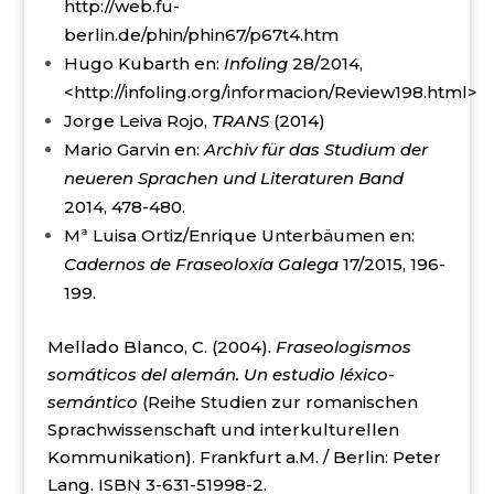
http://web.fu-
berlin.de/phin/phin67/p67t4.htm
Hugo Kubarth en:
Infoling
28/2014,
<http://infoling.org/informacion/Review198.html>
Jorge Leiva Rojo,
TRANS
(2014)
Mario Garvin en:
Archiv für das Studium der
neueren Sprachen und Literaturen Band
2014, 478-480.
Mª Luisa Ortiz/Enrique Unterbäumen en:
Cadernos de Fraseoloxía Galega
17/2015, 196-
199.
Mellado Blanco, C. (2004).
Fraseologismos
somáticos del alemán.
Un estudio léxico-
semántico
(Reihe Studien zur romanischen
Sprachwissenschaft und interkulturellen
Kommunikation). Frankfurt a.M. / Berlin: Peter
Lang. ISBN 3-631-51998-2.