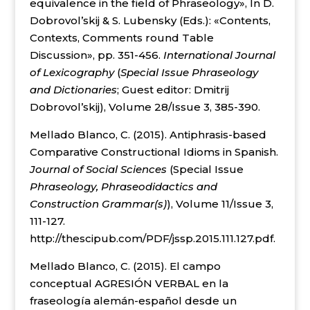
equivalence in the field of Phraseology», In D.
Dobrovol’skij & S. Lubensky (Eds.): «Contents,
Contexts, Comments round Table
Discussion», pp. 351-456.
International Journal
of Lexicography
(
Special Issue Phraseology
and Dictionaries
; Guest editor: Dmitrij
Dobrovol’skij), Volume 28/Issue 3, 385-390.
Mellado Blanco, C. (2015). Antiphrasis-based
Comparative Constructional Idioms in Spanish.
Journal of Social Sciences
(Special Issue
Phraseology, Phraseodidactics and
Construction Grammar(s)
), Volume 11/Issue 3,
111-127.
http://thescipub.com/PDF/jssp.2015.111.127.pdf.
Mellado Blanco, C. (2015). El campo
conceptual AGRESIÓN VERBAL en la
fraseología alemán-español desde un