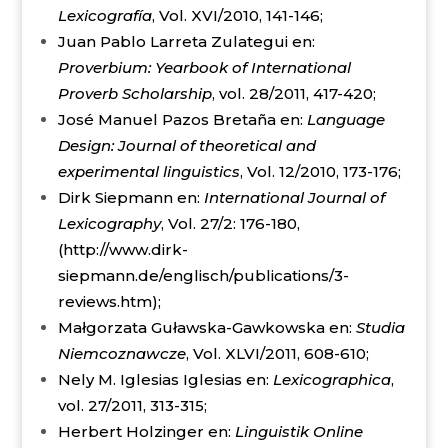
Lexicografía
, Vol. XVI/2010, 141-146;
Juan Pablo Larreta Zulategui en:
Proverbium: Yearbook of International
Proverb Scholarship
, vol. 28/2011, 417-420;
José Manuel Pazos Bretaña en:
Language
Design: Journal of theoretical and
experimental linguistics
, Vol. 12/2010, 173-176;
Dirk Siepmann en:
International Journal of
Lexicography
, Vol. 27/2: 176-180,
(http://www.dirk-
siepmann.de/englisch/publications/3-
reviews.htm);
Małgorzata Guławska-Gawkowska en:
Studia
Niemcoznawcze
, Vol. XLVI/2011, 608-610;
Nely M. Iglesias Iglesias en:
Lexicographica
,
vol. 27/2011, 313-315;
Herbert Holzinger en:
Linguistik Online