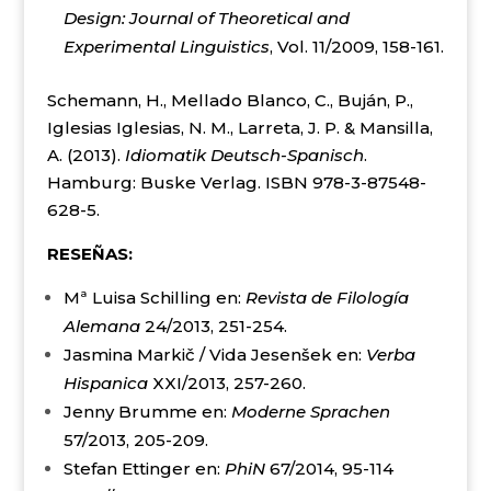
Design: Journal of Theoretical and
Experimental Linguistics
, Vol. 11/2009, 158-161.
Schemann, H., Mellado Blanco, C., Buján, P.,
Iglesias Iglesias, N. M., Larreta, J. P. & Mansilla,
A. (2013).
Idiomatik Deutsch-Spanisch
.
Hamburg: Buske Verlag. ISBN 978-3-87548-
628-5.
RESEÑAS:
Mª Luisa Schilling en:
Revista de Filología
Alemana
24/2013, 251-254.
Jasmina Markič / Vida Jesenšek en:
Verba
Hispanica
XXI/2013, 257-260.
Jenny Brumme en:
Moderne Sprachen
57/2013, 205-209.
Stefan Ettinger en:
PhiN
67/2014, 95-114