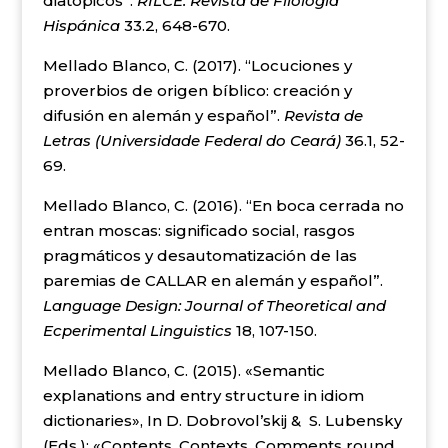
diatópicos”.
RILCE. Revista de Filología
Hispánica
33.2, 648-670.
Mellado Blanco, C. (2017). “Locuciones y
proverbios de origen bíblico: creación y
difusión en alemán y español”.
Revista de
Letras (Universidade Federal do Ceará)
36.1, 52-
69.
Mellado Blanco, C. (2016). “En boca cerrada no
entran moscas: significado social, rasgos
pragmáticos y desautomatización de las
paremias de CALLAR en alemán y español”.
Language Design: Journal of Theoretical and
Ecperimental Linguistics
18, 107-150.
Mellado Blanco, C. (2015). «Semantic
explanations and entry structure in idiom
dictionaries», In D. Dobrovol’skij & S. Lubensky
(Eds.): «Contents, Contexts, Comments round