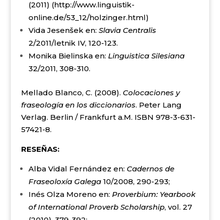
(2011) (http://www.linguistik-
online.de/53_12/holzinger.html)
Vida Jesenšek en:
Slavia Centralis
2/2011/letnik IV, 120-123.
Monika Bielinska en:
Linguistica Silesiana
32/2011, 308-310.
Mellado Blanco, C. (2008).
Colocaciones y
fraseología en los diccionarios
. Peter Lang
Verlag. Berlin / Frankfurt a.M. ISBN 978-3-631-
57421-8.
RESEÑAS:
Alba Vidal Fernández en:
Cadernos de
Fraseoloxía Galega
10/2008, 290-293;
Inés Olza Moreno en:
Proverbium: Yearbook
of International Proverb Scholarship
, vol. 27
(2010), 379-392;