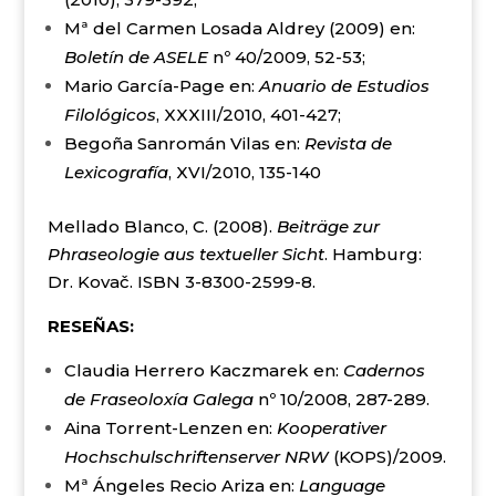
Mª del Carmen Losada Aldrey (2009) en:
Boletín de ASELE
nº 40/2009, 52-53;
Mario García-Page en:
Anuario de Estudios
Filológicos
, XXXIII/2010, 401-427;
Begoña Sanromán Vilas en:
Revista de
Lexicografía
, XVI/2010, 135-140
Mellado Blanco, C. (2008).
Beiträge zur
Phraseologie aus textueller Sicht
. Hamburg:
Dr. Kovač. ISBN 3-8300-2599-8.
RESEÑAS:
Claudia Herrero Kaczmarek en:
Cadernos
de Fraseoloxía Galega
nº 10/2008, 287-289.
Aina Torrent-Lenzen en:
Kooperativer
Hochschulschriftenserver NRW
(KOPS)/2009.
Mª Ángeles Recio Ariza en:
Language