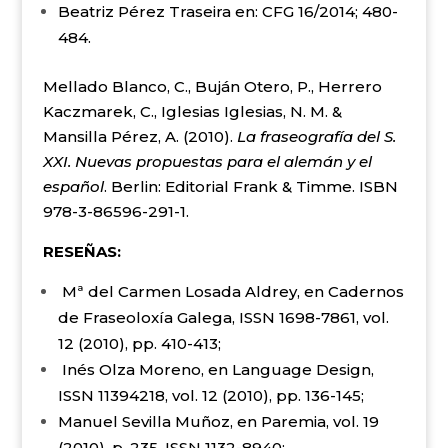
Beatriz Pérez Traseira en: CFG 16/2014; 480-
484.
Mellado Blanco, C., Buján Otero, P., Herrero
Kaczmarek, C., Iglesias Iglesias, N. M. &
Mansilla Pérez, A. (2010).
La fraseografía del S.
XXI. Nuevas propuestas para el alemán y el
español
. Berlin: Editorial Frank & Timme. ISBN
978-3-86596-291-1.
RESEÑAS:
Mª del Carmen Losada Aldrey, en Cadernos
de Fraseoloxía Galega, ISSN 1698-7861, vol.
12 (2010), pp. 410-413;
Inés Olza Moreno, en Language Design,
ISSN 11394218, vol. 12 (2010), pp. 136-145;
Manuel Sevilla Muñoz, en Paremia, vol. 19
(2010), p. 235. ISSN 1132-8940;