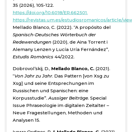
35 (2026), 105-122.
https://doi.org/10.6018/ER.662501.
https://revistas.um.es/estudiosromanicos/article/vi
Mellado Blanco, C. (2022). “A propósito del
Spanisch-Deutsches Wörterbuch der
Redewendungen
(2020), de Aina Torrent i
Alemany Lenzen y Lucía Uría Fernández”,
Estudis Romànics
44/2022.
Dobrovol’skij, D.,
Mellado Blanco, C.
(2021).
“
Von Jahr zu Jahr
. Das Pattern [
von
Xsg
zu
Xsg] und seine Entsprechungen im
Russischen und Spanischen: eine
Korpusstudie”.
Aussiger Beiträge
. Special
Issue Phraseologie im digitalen Zeitalter –
Neue Fragestellungen, Methoden und
Analysen 15.
Ivorra Ordines, P. &
Mellado Blanco, C.
(2021).