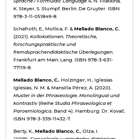
Sprache / Formulaic Language
4, N. Filatkina,
K. Steyer, S. Stumpf. Berlin: De Gruyter. ISBN
978-3-11-051849-8.
Schafroth, E., Mollica, F. &
Mellado Blanco, C.
(2021).
Kollokationen.
Theoretische,
forschungspraktische und
fremdsprachendidaktische Überlegungen
.
Frankfurt am Main: Lang. ISBN 978-3-631-
77119-8.
Mellado Blanco, C.
, Holzinger, H., Iglesias
Iglesias, N. M. & Mansilla Pérez, A. (2020).
Muster in der Phraseologie.
Monolingual und
kontrastiv
(Reihe
Studia Phraseologica et
Paroemiologica
, Band 4). Hamburg: Dr. Kovač.
ISBN 978-3-339-11432-7.
Berty, K.,
Mellado Blanco, C.
, Olza, I.
(2018).
Fraseología y variedades diatópicas
.