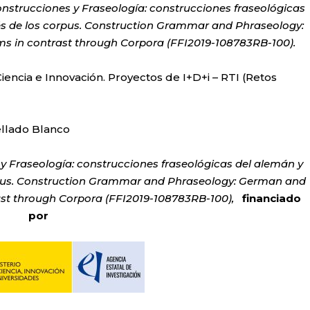
nstrucciones y Fraseología: construcciones fraseológicas
és de los corpus. Construction Grammar and Phraseology:
ms in contrast through Corpora (
FF
I2019-108783RB-100).
 Ciencia e Innovación. Proyectos de I+D+i – RTI (Retos
2025.
Mellado Blanco
y Fraseología: construcciones fraseológicas del alemán y
orpus. Construction Grammar and Phraseology: German
and
st through Corpora (
FF
I2019-108783RB-100),
financiado
por