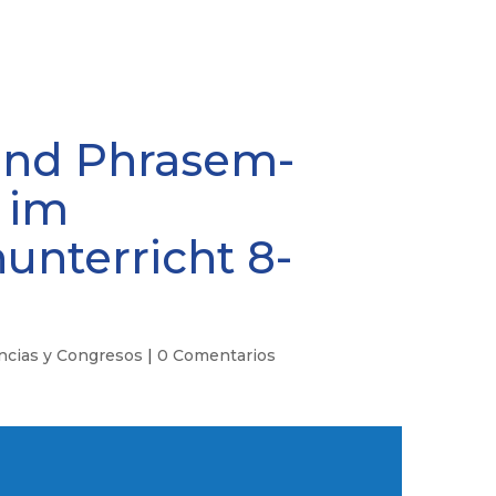
und Phrasem-
 im
nterricht 8-
ncias y Congresos
|
0 Comentarios