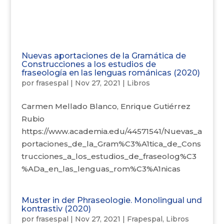
Nuevas aportaciones de la Gramática de
Construcciones a los estudios de
fraseología en las lenguas románicas (2020)
por
frasespal
|
Nov 27, 2021
|
Libros
Carmen Mellado Blanco, Enrique Gutiérrez
Rubio
https://www.academia.edu/44571541/Nuevas_a
portaciones_de_la_Gram%C3%A1tica_de_Cons
trucciones_a_los_estudios_de_fraseolog%C3
%ADa_en_las_lenguas_rom%C3%A1nicas
Muster in der Phraseologie. Monolingual und
kontrastiv (2020)
por
frasespal
|
Nov 27, 2021
|
Frapespal
,
Libros