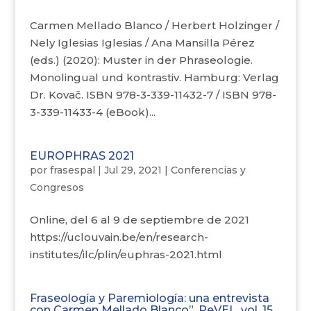
Carmen Mellado Blanco / Herbert Holzinger /
Nely Iglesias Iglesias / Ana Mansilla Pérez
(eds.) (2020): Muster in der Phraseologie.
Monolingual und kontrastiv. Hamburg: Verlag
Dr. Kovač. ISBN 978-3-339-11432-7 / ISBN 978-
3-339-11433-4 (eBook)...
EUROPHRAS 2021
por
frasespal
|
Jul 29, 2021
|
Conferencias y
Congresos
Online, del 6 al 9 de septiembre de 2021
https://uclouvain.be/en/research-
institutes/ilc/plin/euphras-2021.html
Fraseología y Paremiología: una entrevista
con Carmen Mellado Blanco”. ReVEL, vol. 15,